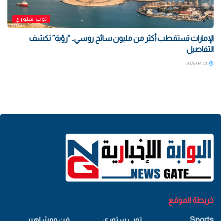
توب ستوري
الإمارات تستقطب أكثر من مليون سائح روسي.. “رؤية” تكشف
التفاصيل
2026-08-01
خريطة الموقع
Sports
توب ستوري
فن ومشاهير