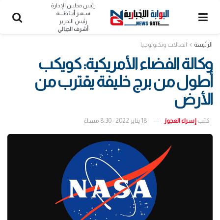
رئيس مجلس الإدارة
ســمـر أبــاظــــة
رئيس التحرير
أشرف الجبالي
الرئيسة
اتصالات وتكنولوجيا
وكالة الفضاء الأمريكية: كويكب
أطول من برج خليفة يقترب من
الأرض
كتب
إسراء العجوز
18 يناير 2022 - 8:30 مساءً