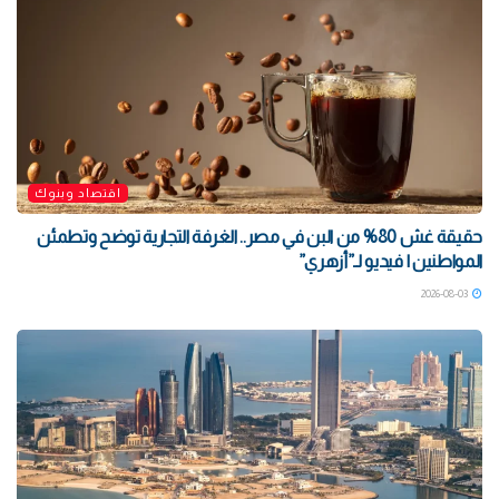
اقتصاد وبنوك
حقيقة غش 80% من البن في مصر.. الغرفة التجارية توضح وتطمئن
المواطنين | فيديو لـ”أزهري”
2026-08-03