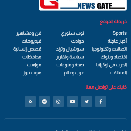
خريطة الموقع
Sports
توب ستوري
فن ومشاهير
أخبار عاجلة
حوادث
فيديوهات
اتصالات وتكنولوجيا
سوشيال وترند
قصص إنسانية
اقتصاد وبنوك
سياسة وتقارير
محافظات
الحرب في اوكرانيا
صحة ومنوعات
مواهب
المقالات
عرب وعالم
هوت نيوز
خليك علي تواصل معنا