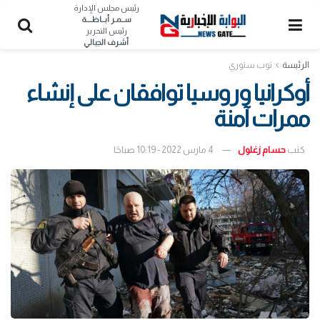
رئيس مجلس الإدارة
ســمـر أبــاظــــة
رئيس التحرير
أشرف الجبالي
الرئيسة
توب ستوري
أوكرانيا وروسيا توافقان على إنشاء
ممرات آمنة
كتب
حسام زغلول
4 مارس 2022 - 10:19 صباحًا