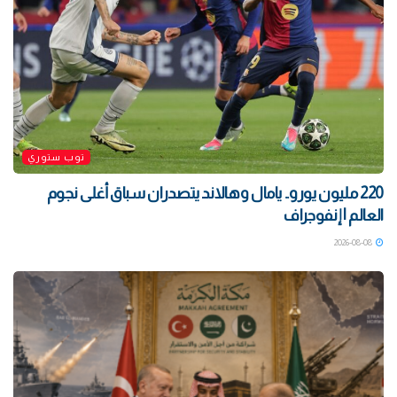
توب ستوري
220 مليون يورو.. يامال وهالاند يتصدران سباق أغلى نجوم
العالم | إنفوجراف
2026-08-08