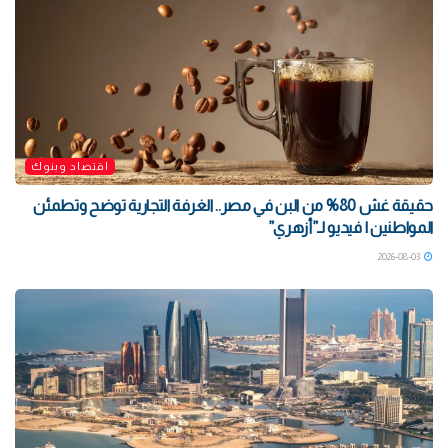
اقتصاد وبنوك
حقيقة غش 80% من البن في مصر.. الغرفة التجارية توضح وتطمئن
المواطنين | فيديو لـ”أزهري”
2026-08-03