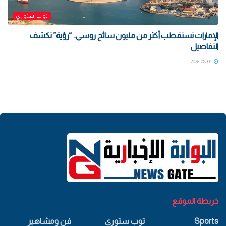
توب ستوري
الإمارات تستقطب أكثر من مليون سائح روسي.. “رؤية” تكشف
التفاصيل
2026-08-01
خريطة الموقع
Sports
توب ستوري
فن ومشاهير