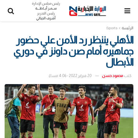
رئيس مجلس الإدارة
ســمـر أبــاظــــة
رئيس التحرير
أشرف الجبالي
الرئيسة
Sports
الأهلي يننظر رد الأمن علي حضور
جماهيره أمام صن داونز في دوري
الأبطال
كتب
محمود حسن
20 فبراير 2022 - 4:06 مساءً