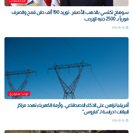
محافظات
سوهاج تكتسي بالذهب الأصفر.. توريد 190 ألف طن قمح والصرف
فورياً بـ 2500 جنيه للإردب
2026-08-08
توب ستوري
أفريقيا تراهن على الذكاء الاصطناعي.. وأزمة الكهرباء تهدد مراكز
البيانات | دراسة لـ”فاروس”
2026-08-08