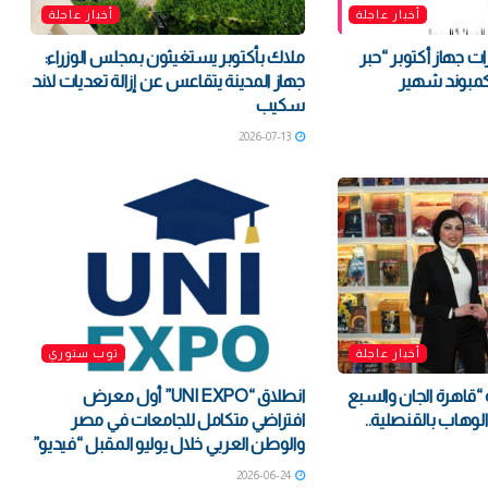
أخبار عاجلة
أخبار عاجلة
ارات جهاز أكتوبر “حبر
ملاك بأكتوبر يستغيثون بمجلس الوزراء:
كمبوند شهير
جهاز المدينة يتقاعس عن إزالة تعديات لاند
سكيب
2026-07-13
أخبار عاجلة
توب ستوري
 “قاهرة الجان والسبع
انطلاق “UNI EXPO” أول معرض
لوهاب بالقنصلية..
افتراضي متكامل للجامعات في مصر
والوطن العربي خلال يوليو المقبل “فيديو”
2026-06-24