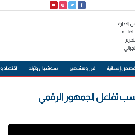
الإدارة
ـاظــــة
تحرير
جبالي
صص إنسانية
فن ومشاهير
سوشيال وترند
اقتصاد و
ى نسب تفاعل الجمهور الرقمي