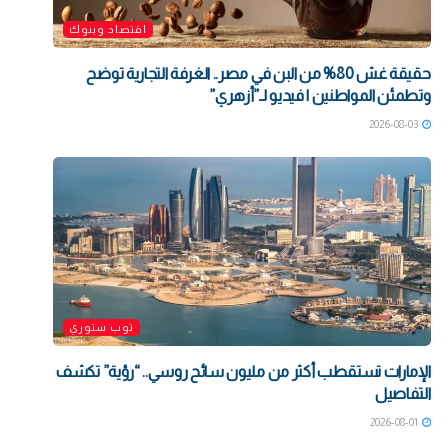
اقتصاد وبنوك
حقيقة غش 80% من البن في مصر.. الغرفة التجارية توضح
وتطمئن المواطنين | فيديو لـ”أزهري”
2026-08-03
توب ستوري
الإمارات تستقطب أكثر من مليون سائح روسي.. “رؤية” تكشف
التفاصيل
2026-08-01