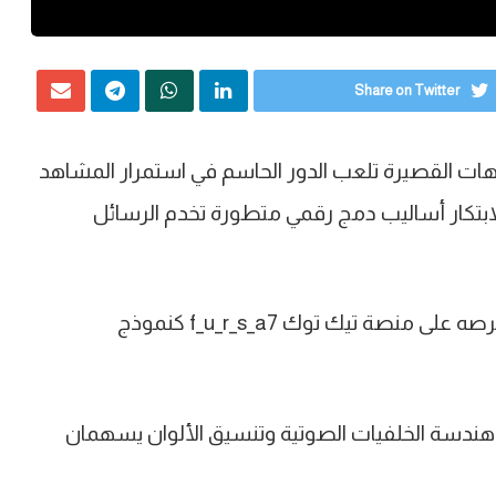
Share on Twitter
ات القصيرة تلعب الدور الحاسم في استمرار المشاهد
ابتكار أساليب دمج رقمي متطورة تخدم الرسائل
وضمن هذا السياق، استعرض التقرير تجربة حساب فرصه على منصة تيك توك f_u_r_s_a7 كنموذج
ندسة الخلفيات الصوتية وتنسيق الألوان يسهمان