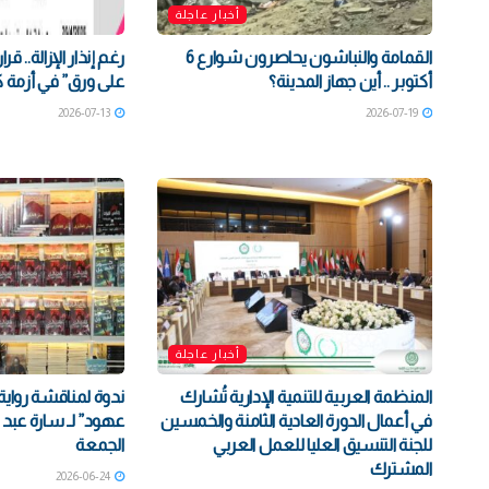
أخبار عاجلة
القمامة والنباشون يحاصرون شوارع 6
رغم إنذار الإزالة.. قر
أكتوبر .. أين جهاز المدينة؟
على ورق” في أزمة 
2026-07-13
2026-07-19
أخبار عاجلة
المنظمة العربية للتنمية الإدارية تُشارك
ندوة لمناقشة رواية
في أعمال الدورة العادية الثامنة والخمسين
عهود” لـ سارة عبد ا
للجنة التنسيق العليا للعمل العربي
الجمعة
المشترك
2026-06-24