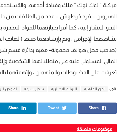
مركبة ” توك توك ” ملك وقيادة أحدهما والمُستخدمة
الهيروين – فرد خرطوش – عدد من الطلقات من ذات ال
النحو المشار إليه ، كما أقرا بحيازتهما للمواد المخدر
نشاطهما الإجرامى ، وتم بإرشادهما ضبط (الهاتف ال
(صاحب محل هواتف محمولة- مقيم بدائرة قسم شرطة شب
المالى المستولى عليه على متطلباتهما الشخصية وإلقاء
تعرفت على المضبوطات والمتهمان ، وإتهمتهما بالسرقة
تاجز:
أمن القاهرة
البوابة الإخبارية
سحل سيدة
لصوص الز
Share
Tweet
Share
موضوعات متعلقة