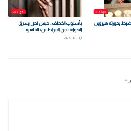
حوادث
حوادث
ضبط بحوزته هيروين
بأسلوب الخطف .. حبس لص يسرق
الهواتف من المواطنين بالقاهرة
2022-03-06
*
بـ