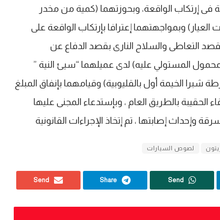
 فى إرتكاب الواقعة، وبحوزتهما (كمية من مخدر
عيار) وبمواجهتهما إعترافا بإرتكاب الواقعة على
ة بقصد التعاطى والسلاح النارى بقصد الدفاع عن
محمول المستولي عليه) لدى عميلهما “سيئ النية ”
را الخيمة أول بالقليوبية) وقيامهما بإنفاق المبلغ
 الحقيبة بالطريق العام ، وبإستدعاء المجنى عليها
 وإحداث إصابتها ، تم إتخاذ الإجراءات القانونية
يتون
لصوص السيارات
Send
Share
Send