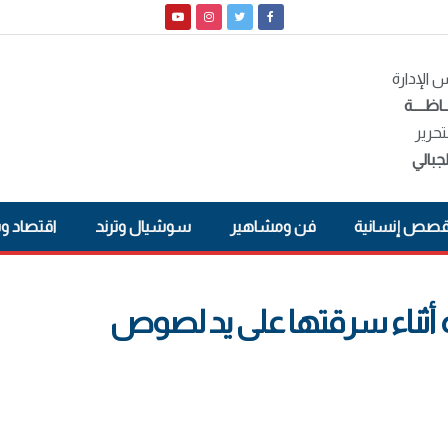
الإدارة
ـاظــــة
تحرير
جبالي
صص إنسانية
فن ومشاهير
سوشيال وترند
اقتصاد و
ثناء سرقتها على يد لصوص