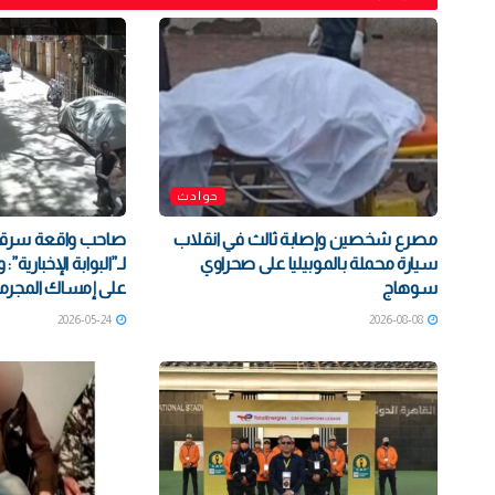
حوادث
مصرع شخصين وإصابة ثالث في انقلاب
صاحب واقعة سرقة 
سيارة محملة بالموبيليا على صحراوي
لـ”البوابة الإخبارية
سوهاج
على إمساك المجرم
2026-05-24
2026-08-08