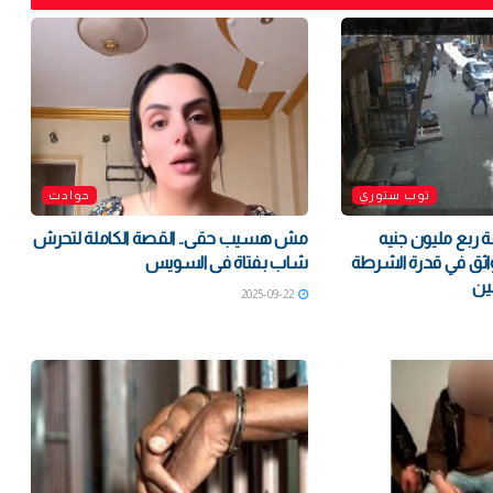
توب ستوري
حوادث
ربع مليون جنيه
مش هسيب حقى.. القصة الكاملة لتحرش
”: واثق في قدرة الشرطة
شاب بفتاة فى السويس
ين
2025-09-22