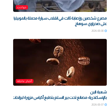
حوادث
مصرع شخصين وإصابة ثالث في انقلاب سيارة محملة بالموبيليا
على صحراوي سوهاج
2026-08-08
أخبار عاجلة
شعبة البن
بالإسكندرية: مصانع تحت بير السلم بتطبع أكياس مزورة لبراندات شهيرة بت
2026-08-07