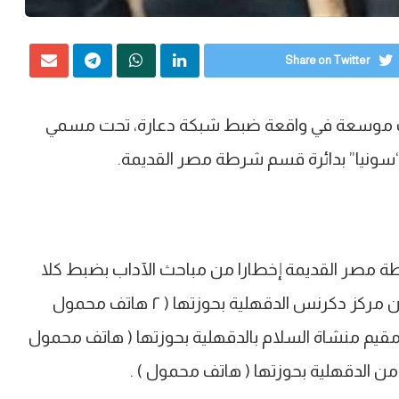
Share on Twitter
قات موسعة في واقعة ضبط شبكة دعارة، تحت مسمي
 “سونيا” بدائرة قسم شرطة مصر القديمة.
ة مصر القديمة إخطارا من مباحث الآداب بضبط كلا
من “سونيا م” ٤٤ سنة حاصلة على ليسانس حقوق من مركز دكرنس الدقهلية بحوزتها ( ٢ هاتف محمول
قية م، ٢٢سنة بدون عمل ومقيم منشاة السلام بالدقهلية بحوزتها ( هاتف محمول