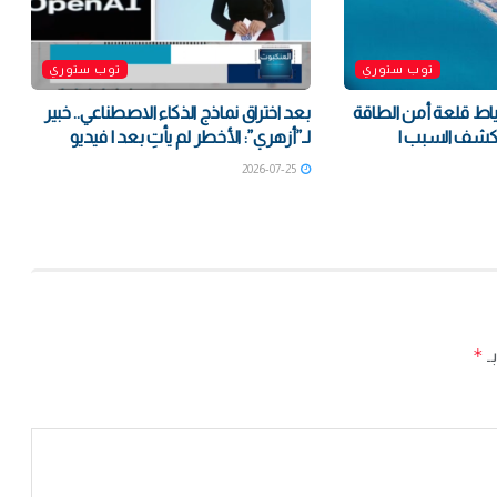
توب ستوري
توب ستوري
اط قلعة أمن الطاقة
بعد اختراق نماذج الذكاء الاصطناعي.. خبير
تكشف السبب |
لـ”أزهري”: الأخطر لم يأتِ بعد | فيديو
2026-07-25
*
بـ