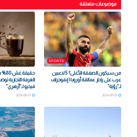
موضوعات متعلقة
SPORTS
من سيكون الصفقة الأغلى؟ 5 لاعبين
حقيقة
عرب على رادار عمالقة أوروبا | إنفوجراف
الغرفة التجارية تو
لـ”رؤية”
فيديو لـ”أزهري”
2026-08-03
2026-08-05