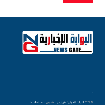
© 2022
البوابة الاخبارية - نيوز جيت
- تطوير
khaled nour
.