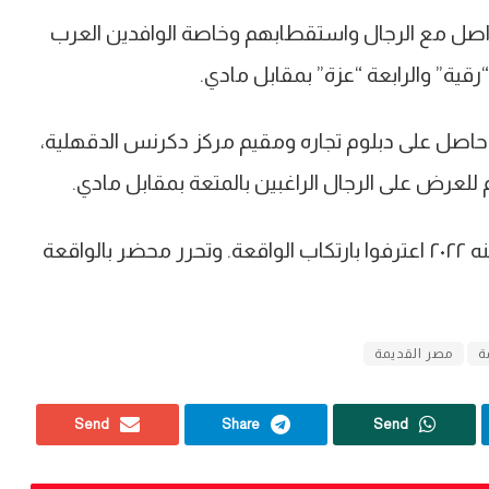
لتواصل مع الرجال واستقطابهم وخاصة الوافدين العرب
رقية” والرابعة “عزة” بمقابل مادي.
حريات أن المتهم الثاني “محمد ا، ” ٣٧ سنه حاصل على دبلوم تجاره ومقيم مركز دكرنس الدقهلية،
لعرض على الرجال الراغبين بالمتعة بمقابل مادي.
وبمواجهتهم بالمحضر رقم ١١٢ جنح مصر القديمة لسنه ٢٠٢٢ اعترفوا بارتكاب الواقعة. وتحرر محضر بالواقعة
ة
مصر القديمة
Send
Share
Send