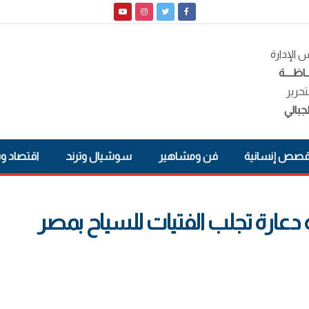
الإدارة
ـاظــــة
تحرير
جبالي
صص إنسانية
فن ومشاهير
سوشيال وترند
اقتصاد و
رة تجلب الفتيات للسياح بمصر