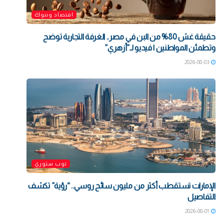
اقتصاد وبنوك
حقيقة غش 80% من البن في مصر.. الغرفة التجارية توضح
وتطمئن المواطنين | فيديو لـ”أزهري”
2026-08-03
توب ستوري
الإمارات تستقطب أكثر من مليون سائح روسي.. “رؤية” تكشف
التفاصيل
2026-08-01