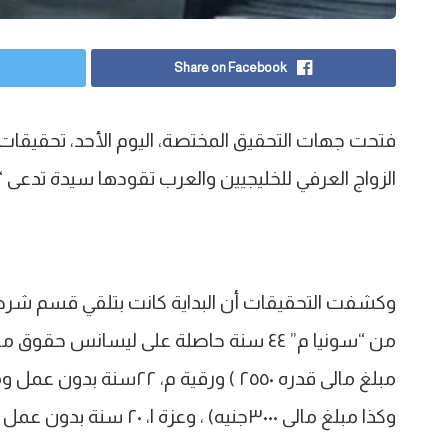
Share on Facebook
فتحت جهات التحقيق المختصة، اليوم الأحد، تحقي
الزواج العرفي للخليجيين والعرب تقودها سيدة تدعى
وكشفت التحقيقات أن البداية كانت بتلقي قسم شرط
مبلغ مالى قدره ٢٥٥٠ ) ور
وكذا مبلغ مالى ٣٠٠٠جنيه) ، وعزة ا، ٢٠ سنة بدون عمل من الدقهلية بحوزتها ( هاتف محمول ) .