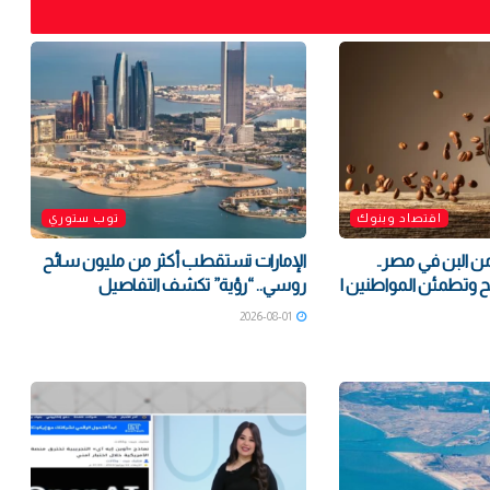
اقتصاد وبنوك
توب ستوري
 غش 80% من البن في مصر..
الإمارات تستقطب أكثر من مليون سائح
ضح وتطمئن المواطنين |
روسي.. “رؤية” تكشف التفاصيل
2026-08-01