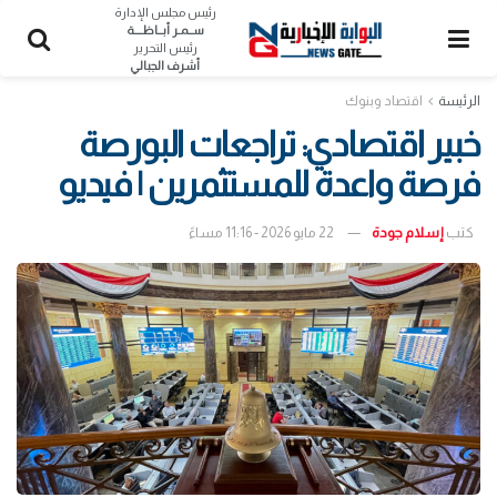
رئيس مجلس الإدارة
ســمـر أبــاظــــة
رئيس التحرير
أشرف الجبالي
الرئيسة
اقتصاد وبنوك
خبير اقتصادي: تراجعات البورصة
فرصة واعدة للمستثمرين | فيديو
كتب
إسلام جودة
22 مايو 2026 - 11:16 مساءً