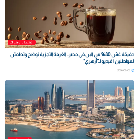
اقتصاد وبنوك
حقيقة غش 80% من البن في مصر.. الغرفة التجارية توضح وتطمئن
المواطنين | فيديو لـ”أزهري”
2026-08-03