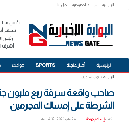
الرئيسية
سياسة الخصوصية
اتصل بنا
رئيس مجلس 
ســمـر أبـ
رئيس ال
أشرف ال
الرئيسية
أخبار عاجلة
SPORTS
حوادث
ق
الرئيسة
توب ستوري
صاحب واقعة سرقة ربع مليون جنيه لـ
الشرطة على إمساك المجرمين
كتب
إسلام جودة
24 مايو 2026 - 4:37 صباحًا