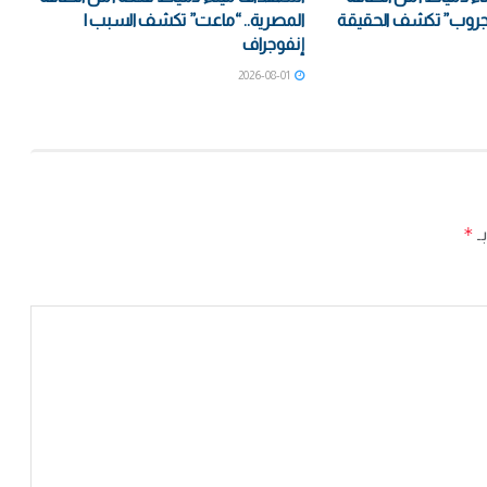
جروب” تكشف الحقيقة
المصرية.. “ماعت” تكشف السبب |
إنفوجراف
2026-08-01
*
بـ