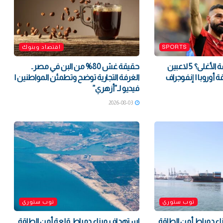
SPORTS
اقتصاد وبنوك
من سيكون الصفقة الأغلى؟ 5 لاعبين
حقيقة غش 80% من البن في مصر..
ة أوروبا | إنفوجراف
الغرفة التجارية توضح وتطمئن المواطنين |
فيديو لـ”أزهري”
2026-08-03
توب ستوري
توب ستوري
ء دمياط أمن الطاقة
استهداف ميناء دمياط قلعة أمن الطاقة