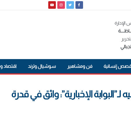
الإدارة
ـاظــــة
تحرير
جبالي
صص إنسانية
فن ومشاهير
سوشيال وترند
اقتصاد و
”البوابة الإخبارية”: واثق في قدرة