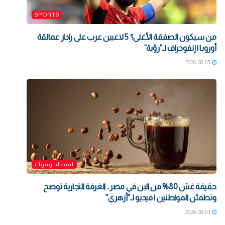
SPORTS
من سيكون الصفقة الأغلى؟ 5 لاعبين عرب على رادار عمالقة
أوروبا | إنفوجراف لـ”رؤية”
2026-08-05
اقتصاد وبنوك
حقيقة غش 80% من البن في مصر.. الغرفة التجارية توضح
وتطمئن المواطنين | فيديو لـ”أزهري”
2026-08-03