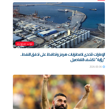
توب ستوري
الإمارات تتحدى اضطرابات هرمز وتحافظ على تدفق النفط..
“رؤية” تكشف التفاصيل
2026-08-06