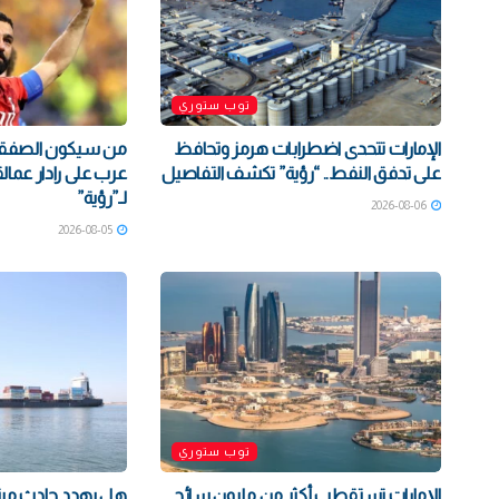
توب ستوري
الإمارات تتحدى اضطرابات هرمز وتحافظ
على تدفق النفط.. “رؤية” تكشف التفاصيل
عرب على رادار عمالق
لـ”رؤية”
2026-08-06
2026-08-05
توب ستوري
الإمارات تستقطب أكثر من مليون سائح
هل يهدد حادث مينا