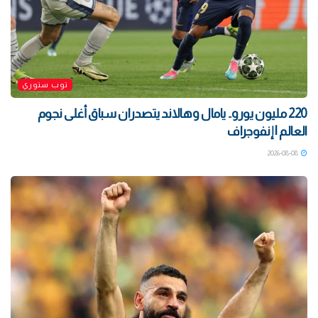
توب ستوري
220 مليون يورو.. يامال وهالاند يتصدران سباق أغلى نجوم
العالم | إنفوجراف
2026-08-08