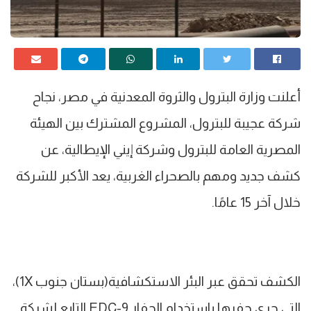
أعلنت وزارة البترول والثروة المعدنية في مصر، نجاح
شركة عجيبة للبترول، المشروع المشترك بين الهيئة
المصرية العامة للبترول وشركة إيني الإيطالية، عن
كشف جديد ومهم بالصحراء الغربية، يعد الأكبر للشركة
خلال آخر 15 عامًا.
الكشف تحقق عبر البئر الاستكشافية(بستان جنوب 1X)،
التي جرى حفرها باستخدام الحفار EDC-9 التابع لشركة