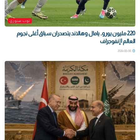
توب ستوري
220 مليون يورو.. يامال وهالاند يتصدران سباق أغلى نجوم
العالم | إنفوجراف
2026-08-08