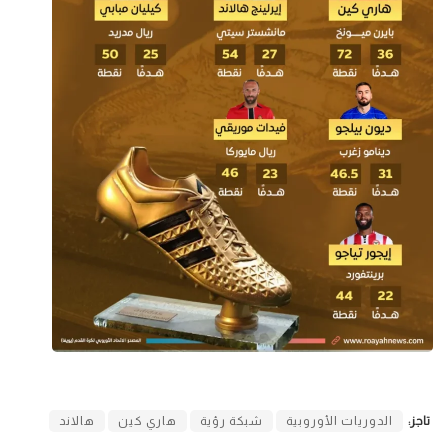
تاجز:
الدوريات الأوروبية
شبكة رؤية
هاري كين
هالاند