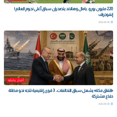
220 مليون يورو.. يامال وهالاند يتصدران سباق أغلى نجوم العالم |
إنفوجراف
2026-08-08
أخبار عاجلة
«اتفاق مكة» يشعل سباق التحالفات.. 3 قوى إقليمية تتجه نحو مظلة
دفاع مشتركة
2026-08-08