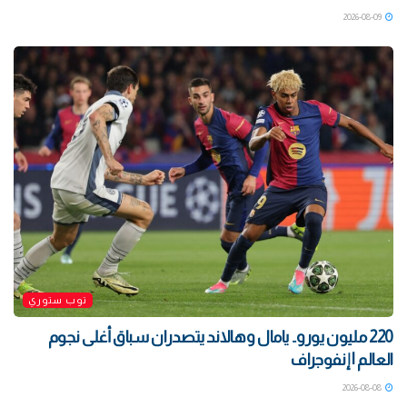
2026-08-09
توب ستوري
220 مليون يورو.. يامال وهالاند يتصدران سباق أغلى نجوم
العالم | إنفوجراف
2026-08-08