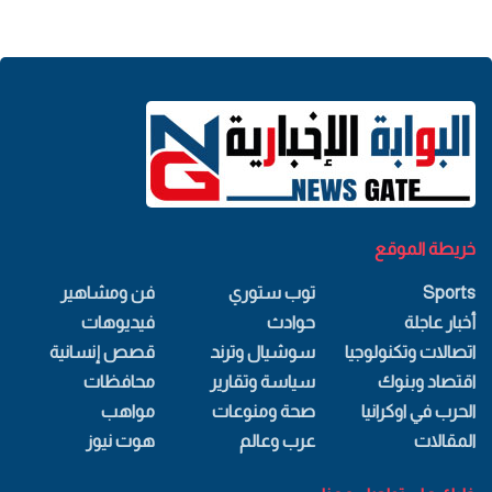
خريطة الموقع
Sports
توب ستوري
فن ومشاهير
أخبار عاجلة
حوادث
فيديوهات
اتصالات وتكنولوجيا
سوشيال وترند
قصص إنسانية
اقتصاد وبنوك
سياسة وتقارير
محافظات
الحرب في اوكرانيا
صحة ومنوعات
مواهب
المقالات
عرب وعالم
هوت نيوز