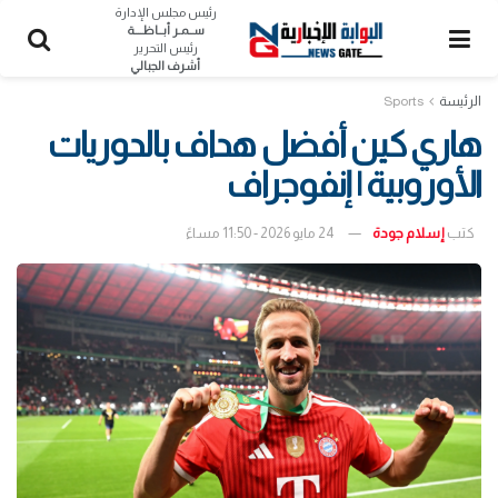
رئيس مجلس الإدارة
ســمـر أبــاظــــة
رئيس التحرير
أشرف الجبالي
الرئيسة
Sports
هاري كين أفضل هداف بالدوريات
الأوروبية | إنفوجراف
كتب
إسلام جودة
24 مايو 2026 - 11:50 مساءً