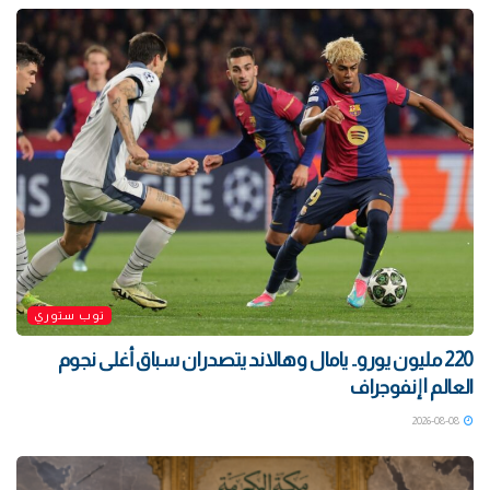
توب ستوري
220 مليون يورو.. يامال وهالاند يتصدران سباق أغلى نجوم
العالم | إنفوجراف
2026-08-08