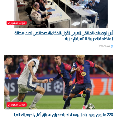
توب ستوري
أبرز توصيات الملتقى العربي الأول للذكاء الاصطناعي تحت مظلة
المنظمة العربية للتنمية الإدارية
2026-08-09
توب ستوري
220 مليون يورو.. يامال وهالاند يتصدران سباق أغلى نجوم العالم |