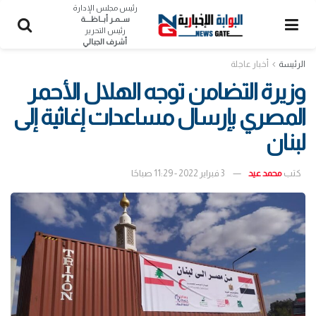
رئيس مجلس الإدارة
ســمـر أبــاظــــة
رئيس التحرير
أشرف الجبالي
الرئيسة
أخبار عاجلة
وزيرة التضامن توجه الهلال الأحمر
المصري بإرسال مساعدات إغاثية إلى
لبنان
كتب
محمد عيد
3 فبراير 2022 - 11:29 صباحًا