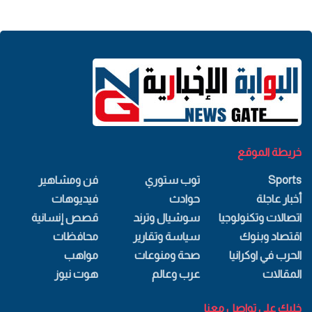
خريطة الموقع
Sports
توب ستوري
فن ومشاهير
أخبار عاجلة
حوادث
فيديوهات
اتصالات وتكنولوجيا
سوشيال وترند
قصص إنسانية
اقتصاد وبنوك
سياسة وتقارير
محافظات
الحرب في اوكرانيا
صحة ومنوعات
مواهب
المقالات
عرب وعالم
هوت نيوز
خليك علي تواصل معنا