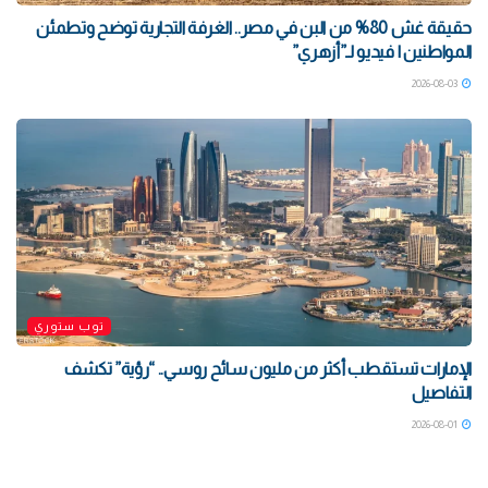
حقيقة غش 80% من البن في مصر.. الغرفة التجارية توضح وتطمئن
المواطنين | فيديو لـ”أزهري”
2026-08-03
توب ستوري
الإمارات تستقطب أكثر من مليون سائح روسي.. “رؤية” تكشف
التفاصيل
2026-08-01