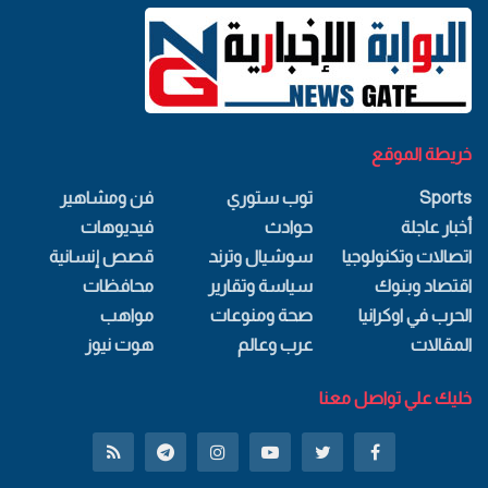
خريطة الموقع
Sports
توب ستوري
فن ومشاهير
أخبار عاجلة
حوادث
فيديوهات
اتصالات وتكنولوجيا
سوشيال وترند
قصص إنسانية
اقتصاد وبنوك
سياسة وتقارير
محافظات
الحرب في اوكرانيا
صحة ومنوعات
مواهب
المقالات
عرب وعالم
هوت نيوز
خليك علي تواصل معنا