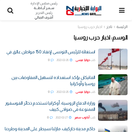
رئيس مجلس الإدارة
ســمـر أبــاظــــة
رئيس التحرير
أشرف الجبالي
الرئيسة
تاجز
اخبار حرب روسيا
الوسم:
اخبار حرب روسيا
استغاثة للرئيس التونسى لإنقاذ 150 مواطن عالق في
كتب
جوليا عيسى
2022-02-28
0
الفاتيكان يؤكد استعداده لتسهيل المفاوضات بين
روسيا وأوكرانيا
كتب
جوليا عيسى
2022-02-28
0
وزارة الدفاع الروسية: أوكرانيا تستخدم ذخائر الفوسفور
الممنوعة في ضواحي كييف
كتب
أبانوب سمير
2022-02-27
0
حاكم مدينة خاركيف: مازلنا نسيطر على المدينة وطردنا