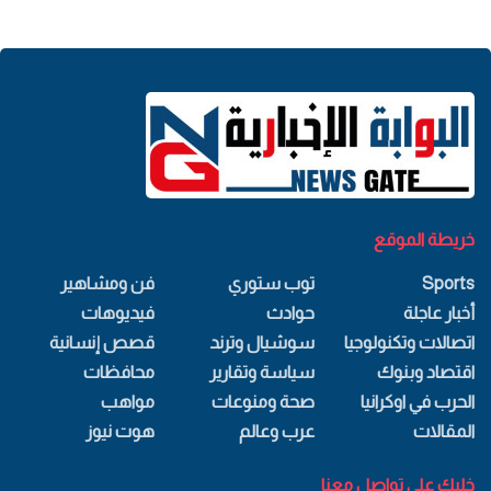
خريطة الموقع
Sports
توب ستوري
فن ومشاهير
أخبار عاجلة
حوادث
فيديوهات
اتصالات وتكنولوجيا
سوشيال وترند
قصص إنسانية
اقتصاد وبنوك
سياسة وتقارير
محافظات
الحرب في اوكرانيا
صحة ومنوعات
مواهب
المقالات
عرب وعالم
هوت نيوز
خليك علي تواصل معنا