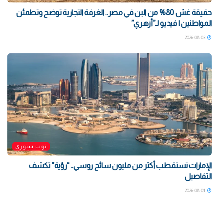
حقيقة غش 80% من البن في مصر.. الغرفة التجارية توضح وتطمئن
المواطنين | فيديو لـ”أزهري”
2026-08-03
توب ستوري
الإمارات تستقطب أكثر من مليون سائح روسي.. “رؤية” تكشف
التفاصيل
2026-08-01