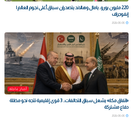
220 مليون يورو.. يامال وهالاند يتصدران سباق أغلى نجوم العالم |
إنفوجراف
2026-08-08
أخبار عاجلة
«اتفاق مكة» يشعل سباق التحالفات.. 3 قوى إقليمية تتجه نحو مظلة
دفاع مشتركة
2026-08-08