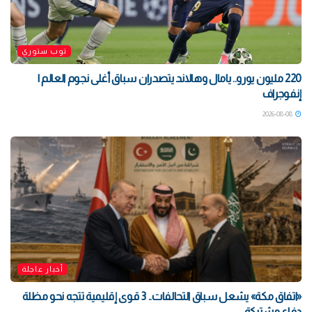
توب ستوري
220 مليون يورو.. يامال وهالاند يتصدران سباق أغلى نجوم العالم |
إنفوجراف
2026-08-08
أخبار عاجلة
«اتفاق مكة» يشعل سباق التحالفات.. 3 قوى إقليمية تتجه نحو مظلة
دفاع مشتركة