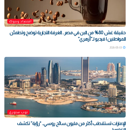
اقتصاد وبنوك
حقيقة غش 80% من البن في مصر.. الغرفة التجارية توضح وتطمئن
المواطنين | فيديو لـ”أزهري”
2026-08-03
توب ستوري
الإمارات تستقطب أكثر من مليون سائح روسي.. “رؤية” تكشف
التفاصيل