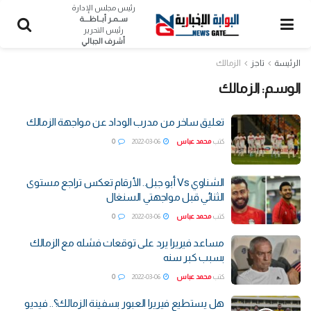
رئيس مجلس الإدارة
ســمـر أبــاظــــة
رئيس التحرير
أشرف الجبالي
الرئيسة
تاجز
الزمالك
الوسم:
الزمالك
تعليق ساخر من مدرب الوداد عن مواجهة الزمالك
كتب
محمد عباس
2022-03-06
0
الشناوي Vs أبو جبل.. الأرقام تعكس تراجع مستوى
الثنائي قبل مواجهتي السنغال
كتب
محمد عباس
2022-03-06
0
مساعد فيريرا يرد على توقعات فشله مع الزمالك
بسبب كبر سنه
كتب
محمد عباس
2022-03-06
0
هل يستطيع فيريرا العبور بسفينة الزمالك؟.. فيديو