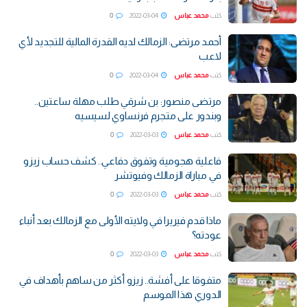
كتب
محمد عباس
2022-03-04
0
أحمد مرتضى: الزمالك لديه القدرة المالية للتجديد لأي
لاعب
كتب
محمد عباس
2022-03-04
0
مرتضى منصور: بن شرقي طلب مهلة ساعتين..
وبندور على متجرم فرنساوي لسيسيه
كتب
محمد عباس
2022-03-03
0
فاعلية هجومية وتفوق دفاعي.. كشف حساب زيزو
في مباراة الزمالك وفيوتشر
كتب
محمد عباس
2022-03-03
0
ماذا قدم فيريرا في ولايته الأولى مع الزمالك بعد أنباء
عودته؟
كتب
محمد عباس
2022-03-03
0
متفوقا على أفشة.. زيزو أكثر من ساهم بأهداف في
الدوري هذا الموسم