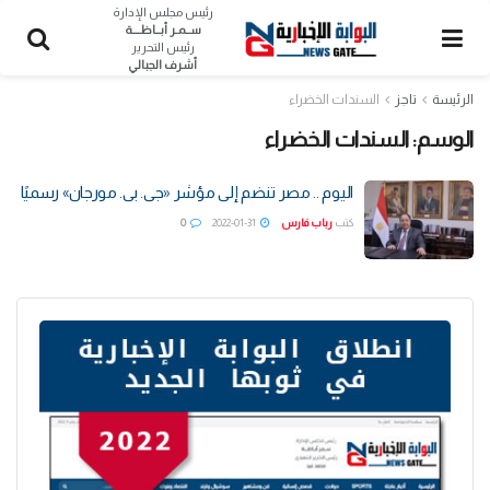
رئيس مجلس الإدارة
ســمـر أبــاظــــة
رئيس التحرير
أشرف الجبالي
الرئيسة
تاجز
السندات الخضراء
الوسم:
السندات الخضراء
اليوم .. مصر تنضم إلى مؤشر «جى. بى. مورجان» رسميًا
كتب
رباب فارس
2022-01-31
0