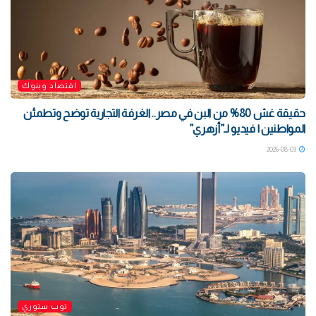
اقتصاد وبنوك
حقيقة غش 80% من البن في مصر.. الغرفة التجارية توضح وتطمئن
المواطنين | فيديو لـ”أزهري”
2026-08-03
توب ستوري