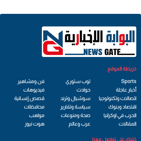
خريطة الموقع
Sports
توب ستوري
فن ومشاهير
أخبار عاجلة
حوادث
فيديوهات
اتصالات وتكنولوجيا
سوشيال وترند
قصص إنسانية
اقتصاد وبنوك
سياسة وتقارير
محافظات
الحرب في اوكرانيا
صحة ومنوعات
مواهب
المقالات
عرب وعالم
هوت نيوز
خليك علي تواصل معنا