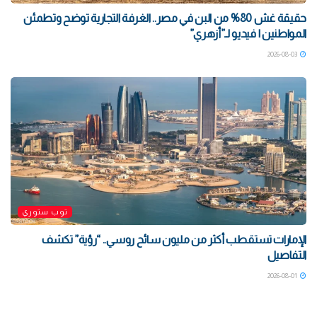
حقيقة غش 80% من البن في مصر.. الغرفة التجارية توضح وتطمئن
المواطنين | فيديو لـ”أزهري”
2026-08-03
توب ستوري
الإمارات تستقطب أكثر من مليون سائح روسي.. “رؤية” تكشف
التفاصيل
2026-08-01