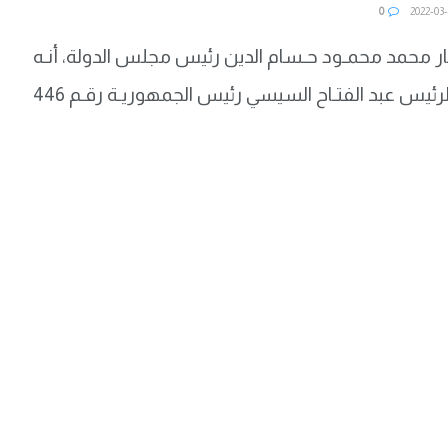
0
 محمد محمـود حـسام الدين رئيس مجلس الدولة، أنـه
تنفيـذا لـقـرار الرئيس عبد الفتـاح السيسي رئيس الجمهوريـة رقـم 446