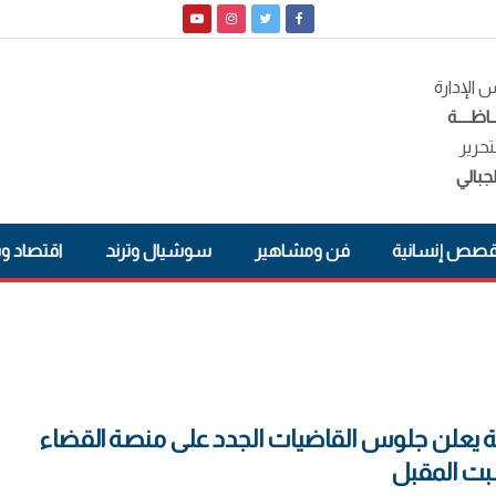
الإدارة
ـاظــــة
تحرير
جبالي
صص إنسانية
فن ومشاهير
سوشيال وترند
اقتصاد و
 يعلن جلوس القاضيات الجدد على منصة القضاء
بت المقبل