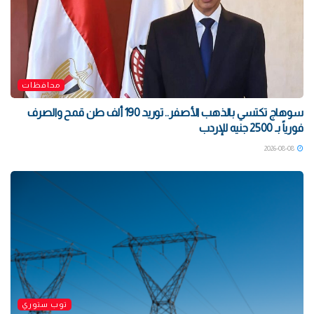
محافظات
سوهاج تكتسي بالذهب الأصفر.. توريد 190 ألف طن قمح والصرف
فورياً بـ 2500 جنيه للإردب
2026-08-08
توب ستوري