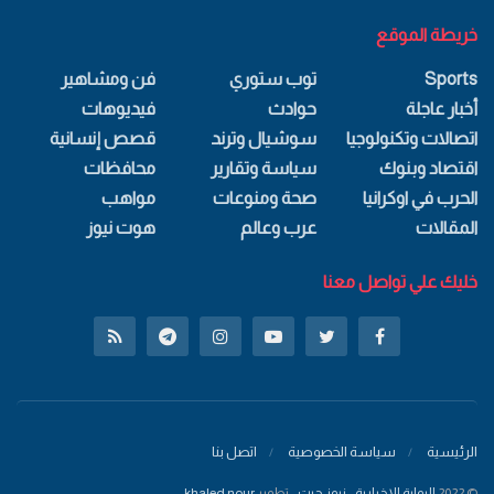
خريطة الموقع
Sports
توب ستوري
فن ومشاهير
أخبار عاجلة
حوادث
فيديوهات
اتصالات وتكنولوجيا
سوشيال وترند
قصص إنسانية
اقتصاد وبنوك
سياسة وتقارير
محافظات
الحرب في اوكرانيا
صحة ومنوعات
مواهب
المقالات
عرب وعالم
هوت نيوز
خليك علي تواصل معنا
الرئيسية
سياسة الخصوصية
اتصل بنا
© 2022
البوابة الاخبارية - نيوز جيت
- تطوير
khaled nour
.