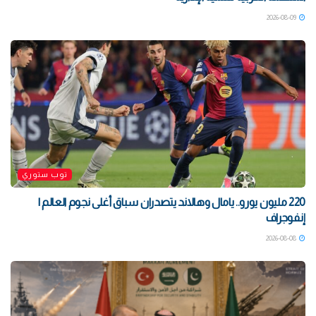
2026-08-09
توب ستوري
220 مليون يورو.. يامال وهالاند يتصدران سباق أغلى نجوم العالم |
إنفوجراف
2026-08-08