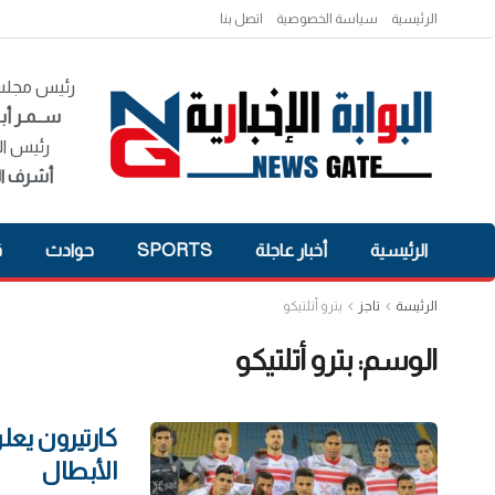
الرئيسية
سياسة الخصوصية
اتصل بنا
رئيس مجلس 
ســمـر أبـ
رئيس ال
أشرف ال
الرئيسية
أخبار عاجلة
SPORTS
حوادث
ق
الرئيسة
تاجز
بترو أتلتيكو
الوسم:
بترو أتلتيكو
كارتيرون يعلن
الأبطال