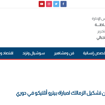
الإدارة
ـاظــــة
تحرير
جبالي
صص إنسانية
فن ومشاهير
سوشيال وترند
اقتصاد و
 تشكيل الزمالك لمباراة بيترو أتلتيكو في دوري