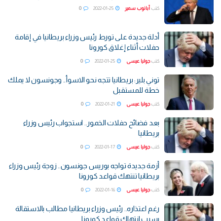
كتب
أبانوب سمير
2022-01-25
0
أدلة جديدة على تورط رئيس وزراء بريطانيا في إقامة
حفلات أثناء إغلاق كورونا
كتب
جوليا عيسى
2022-01-25
0
توني بلير: بريطانيا تتجه نحو الاسوأ.. وجونسون لا يملك
خطة للمستقبل
كتب
جوليا عيسى
2022-01-21
0
بعد فضائح حفلات الخمور.. استجواب رئيس وزراء
بريطانيا
كتب
جوليا عيسى
2022-01-17
0
أزمة جديدة تواجه بوريس جونسون.. زوجة رئيس وزراء
بريطانيا تنتهك قواعد كورونا
كتب
جوليا عيسى
2022-01-16
0
رغم اعتذاره.. رئيس وزراء بريطانيا مطالب بالاستقالة
بسبب انتهاك قواعد كورونا