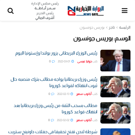
رئيس مجلس الإدارة
ســمـر أبــاظــــة
رئيس التحرير
أشرف الجبالي
الرئيسة
تاجز
بوريس جونسون
الوسم:
بوريس جونسون
رئيس الوزراء البريطانى يزور بولندا وإستونيا اليوم
كتب
جوليا عيسى
2022-03-01
0
رئيس وزراء بريطانيا يواجه مطالب بترك منصبه حال
ثبوت انتهاكه لقواعد كورونا
كتب
أبانوب سمير
2022-02-13
0
مطالب بسحب الثقة من رئيس وزراء بريطانيا بعد
انتهاك قواعد كورونا
كتب
أبانوب سمير
2022-02-02
0
شرطة لندن تفتح تحقيقا فى حفلات داونينج ستريت