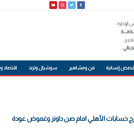
الإدارة
ـاظــــة
تحرير
جبالي
صص إنسانية
فن ومشاهير
سوشيال وترند
اقتصاد و
ارج حسابات الأهلي امام صن داونز وغموض عودة