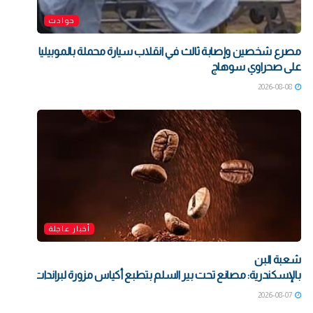
حوادث
مصرع شخصين وإصابة ثالث في انقلاب سيارة محملة بالموبيليا
على صحراوي سوهاج
2026-08-08
أخبار عاجلة
شعبة البن
بالإسكندرية: مصانع تحت بير السلم بتطبع أكياس مزورة لبراندات شهيرة بت
2026-08-07