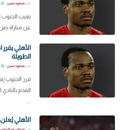
كتب
محمود حسن
22-02-23
يغيب الجنوب إف
عن مباراة صن 
الأهلي يقرر 
الطويلة
كتب
محمود حسن
22-01-31
قرر الجنوب إف
القدم بالنادي 
...
الأهلي يُعلن
كتب
مروان عبد الرحمن