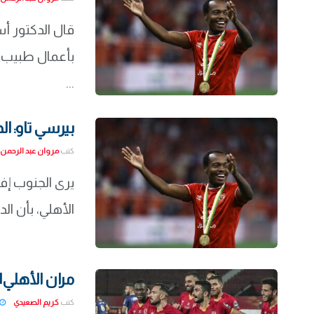
قال الدكتور أ
بأعمال طبيب ال
...
بيرسي تاو: ا
كتب
مروان عبد الرحمن
يرى الجنوب إفر
الأهلي، بأن ال
مران الأهلي|
كتب
كريم الصعيدي