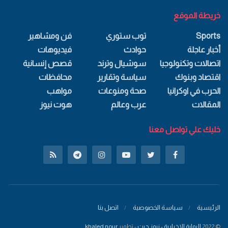
خريطة الموقع
Sports
توب ستوري
فن ومشاهير
أخبار عاجلة
حوادث
فيديوهات
اتصالات وتكنولوجيا
سوشيال وترند
قصص إنسانية
اقتصاد وبنوك
سياسة وتقارير
محافظات
الحرب في اوكرانيا
صحة ومنوعات
مواهب
المقالات
عرب وعالم
هوت نيوز
خليك علي تواصل معنا
الرئيسية
سياسة الخصوصية
اتصل بنا
© 2022
البوابة الاخبارية - نيوز جيت
- تطوير
khaled nour
.