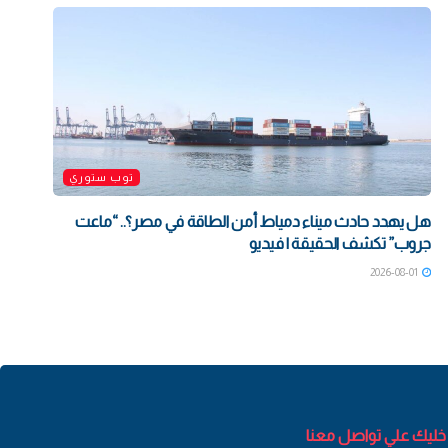
توب ستوري
هل يهدد حادث ميناء دمياط أمن الطاقة في مصر؟.. “ماعت
جروب” تكشف الحقيقة | فيديو
2026-08-01
خليك علي تواصل معنا