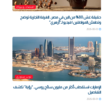
اقتصاد وبنوك
حقيقة غش 80% من البن في مصر.. الغرفة التجارية توضح
وتطمئن المواطنين | فيديو لـ”أزهري”
2026-08-03
توب ستوري
الإمارات تستقطب أكثر من مليون سائح روسي.. “رؤية” تكشف
التفاصيل
2026-08-01