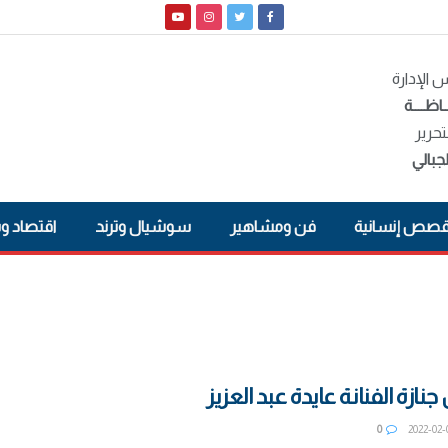
الإدارة
ـاظــــة
تحرير
جبالي
صص إنسانية
فن ومشاهير
سوشيال وترند
اقتصاد و
نازة الفنانة عايدة عبد العزيز
0