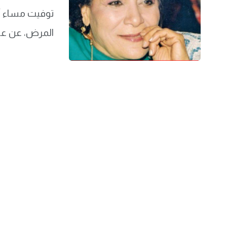
توفيت مساء أم
المرض، عن عامر ناهز 92 عاما. وكش