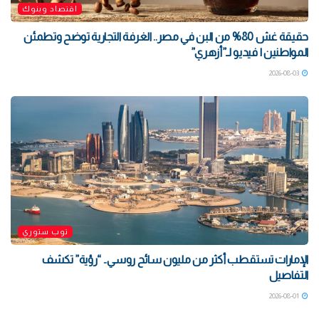
اقتصاد وبنوك
حقيقة غش 80% من البن في مصر.. الغرفة التجارية توضح وتطمئن
المواطنين | فيديو لـ”أزهري”
2026-08-03
توب ستوري
الإمارات تستقطب أكثر من مليون سائح روسي.. “رؤية” تكشف
التفاصيل
2026-08-01