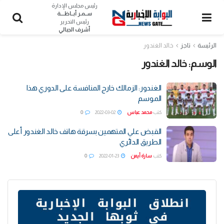
رئيس مجلس الإدارة
ســمـر أبــاظــــة
رئيس التحرير
أشرف الجبالي
الرئيسة
تاجز
خالد الغندور
الوسم:
خالد الغندور
الغندور: الزمالك خارج المنافسة على الدوري هذا
الموسم
كتب
محمد عباس
2022-03-02
0
القبض علي المتهمين بسرقة هاتف خالد الغندور أعلى
الطريق الدائري
كتب
سارة أيمن
2022-01-23
0