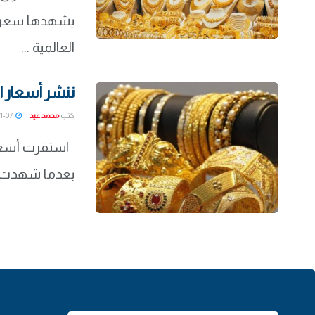
يشهدها سعر ال
العالمية ...
ننشر أسعار الذهب 
كتب
محمد عيد
2022-01-07
بعدما شهدت ا