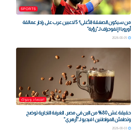
SPORTS
من سيكون الصفقة الأغلى؟ 5 لاعبين عرب على رادار عمالقة
أوروبا | إنفوجراف لـ”رؤية”
2026-08-05
اقتصاد وبنوك
حقيقة غش 80% من البن في مصر.. الغرفة التجارية توضح
وتطمئن المواطنين | فيديو لـ”أزهري”
2026-08-03