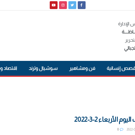
الإدارة
ـاظــــة
تحرير
جبالي
صص إنسانية
فن ومشاهير
سوشيال وترند
اقتصاد و
 الأربعاء 2-3-2022
0