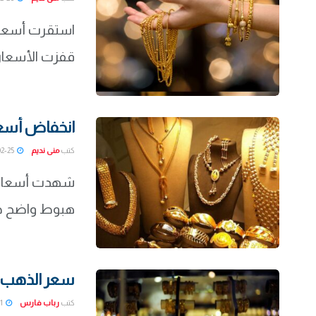
قفزت الأسعار 
انخفاض أسعار ا
كتب
منى نديم
2022-02-25
هبوط واضح حيث
سعر الذهب اليوم الثلا
كتب
رباب فارس
2022-02-01