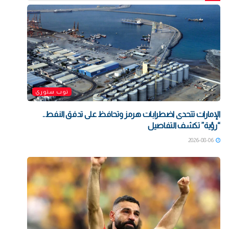
توب ستوري
الإمارات تتحدى اضطرابات هرمز وتحافظ على تدفق النفط..
“رؤية” تكشف التفاصيل
2026-08-06