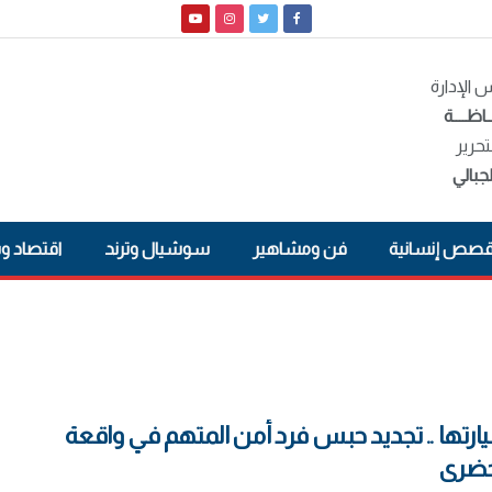
الإدارة
ـاظــــة
تحرير
جبالي
صص إنسانية
فن ومشاهير
سوشيال وترند
اقتصاد و
رتها .. تجديد حبس فرد أمن المتهم في واقعة
لحضرى