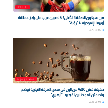
SPORTS
من سيكون الصفقة الأغلى؟ 5 لاعبين عرب على رادار عمالقة
أوروبا | إنفوجراف لـ”رؤية”
2026-08-05
اقتصاد وبنوك
حقيقة غش 80% من البن في مصر.. الغرفة التجارية توضح
وتطمئن المواطنين | فيديو لـ”أزهري”
2026-08-03