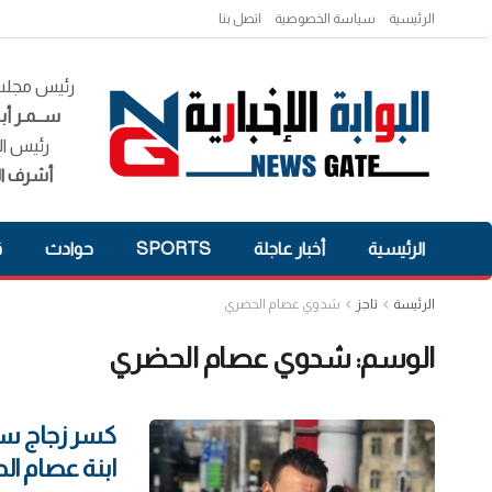
الرئيسية
سياسة الخصوصية
اتصل بنا
رئيس مجلس 
ســمـر أبـ
رئيس ال
أشرف ال
الرئيسية
أخبار عاجلة
SPORTS
حوادث
ق
الرئيسة
تاجز
شدوي عصام الحضري
الوسم:
شدوي عصام الحضري
كسر زجاج سيا
ابنة عصام ا