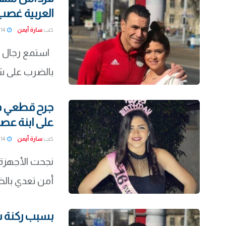
العربية غصب
كتب
سارة أيمن
2022-01-14
استمع رجال الم
بالضرب على ش
جرح قطعي في
على ابنة عص
كتب
سارة أيمن
2022-01-14
نجحت الأجهزة ا
أمن تعدي بالض
بسبب ركنة سي