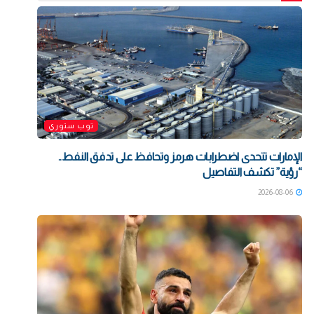
توب ستوري
الإمارات تتحدى اضطرابات هرمز وتحافظ على تدفق النفط..
“رؤية” تكشف التفاصيل
2026-08-06