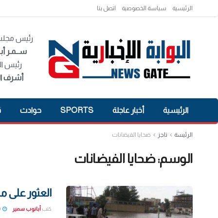
الرئيسية
سياسة الخصوصية
اتصل بنا
رئيس مجلس 
ســمـر أبـ
رئيس ال
أشرف ال
الرئيسية
أخبار عاجلة
SPORTS
حوادث
ق
الرئيسة
تاجز
ضحايا الفيضانات
الوسم:
ضحايا الفيضانات
العثور على مز
كتب
أبانوب سمير
2022-02-20