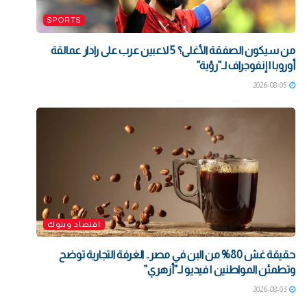
SPORTS
من سيكون الصفقة الأغلى؟ 5 لاعبين عرب على رادار عمالقة
أوروبا | إنفوجراف لـ”رؤية”
2026-08-05
اقتصاد وبنوك
حقيقة غش 80% من البن في مصر.. الغرفة التجارية توضح
وتطمئن المواطنين | فيديو لـ”أزهري”
2026-08-03