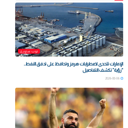
توب ستوري
الإمارات تتحدى اضطرابات هرمز وتحافظ على تدفق النفط..
“رؤية” تكشف التفاصيل
2026-08-06