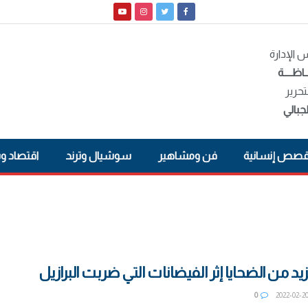
الإدارة
ـاظــــة
تحرير
جبالي
صص إنسانية
فن ومشاهير
سوشيال وترند
اقتصاد و
يد من الضحايا إثر الفيضانات التي ضربت البرازيل
0