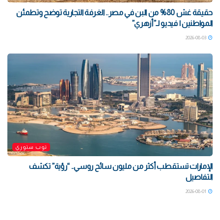
حقيقة غش 80% من البن في مصر.. الغرفة التجارية توضح وتطمئن
المواطنين | فيديو لـ”أزهري”
2026-08-03
توب ستوري
الإمارات تستقطب أكثر من مليون سائح روسي.. “رؤية” تكشف
التفاصيل
2026-08-01