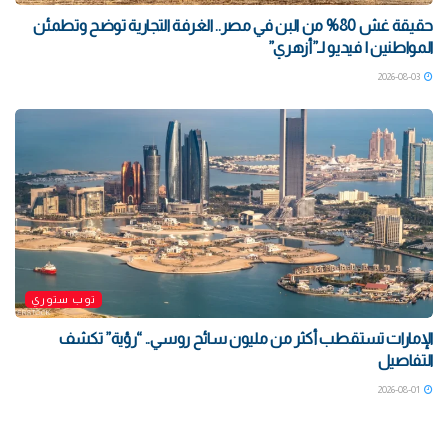
حقيقة غش 80% من البن في مصر.. الغرفة التجارية توضح وتطمئن
المواطنين | فيديو لـ”أزهري”
2026-08-03
توب ستوري
الإمارات تستقطب أكثر من مليون سائح روسي.. “رؤية” تكشف
التفاصيل
2026-08-01