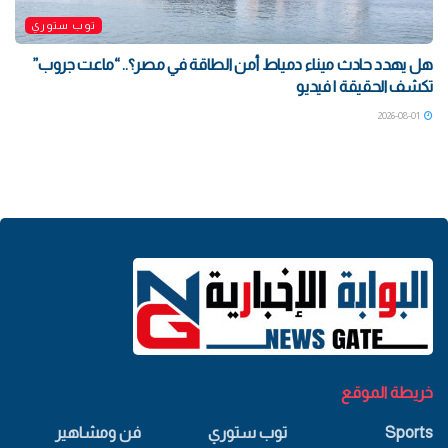
توب ستوري
هل يهدد حادث ميناء دمياط أمن الطاقة في مصر؟.. “ماعت جروب”
تكشف الحقيقة | فيديو
2026-08-01
خريطة الموقع
Sports
توب ستوري
فن ومشاهير