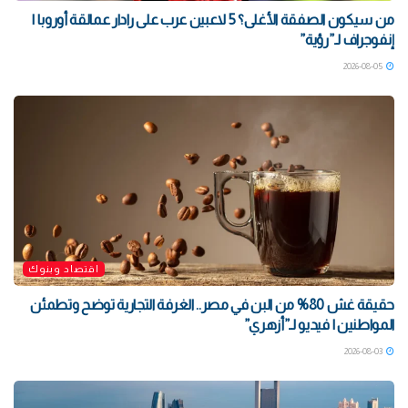
من سيكون الصفقة الأغلى؟ 5 لاعبين عرب على رادار عمالقة أوروبا |
إنفوجراف لـ”رؤية”
2026-08-05
اقتصاد وبنوك
حقيقة غش 80% من البن في مصر.. الغرفة التجارية توضح وتطمئن
المواطنين | فيديو لـ”أزهري”
2026-08-03