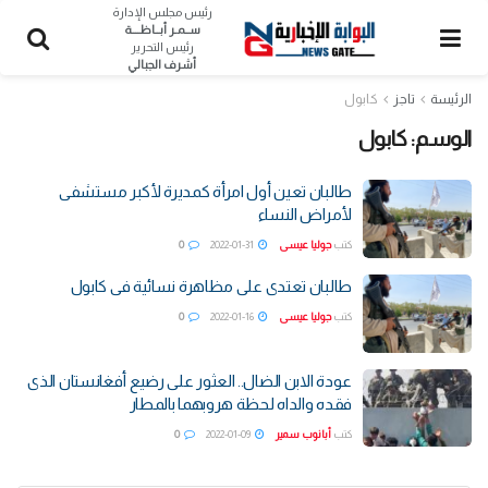
رئيس مجلس الإدارة
ســمـر أبــاظــــة
رئيس التحرير
أشرف الجبالي
الرئيسة
تاجز
كابول
الوسم:
كابول
طالبان تعين أول امرأة كمديرة لأكبر مستشفى
لأمراض النساء
كتب
جوليا عيسى
2022-01-31
0
طالبان تعتدى على مظاهرة نسائية فى كابول
كتب
جوليا عيسى
2022-01-16
0
عودة الابن الضال.. العثور على رضيع أفغانستان الذى
فقده والداه لحظة هروبهما بالمطار
كتب
أبانوب سمير
2022-01-09
0