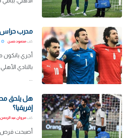
الأهلي، بباقي 
مدرب حراس ا
كتب
محمود حسن
22-01-29
أجري يانكون م
بالنادي الأهلي
...
هل يلحق محم
إفريقيا؟
كتب
مروان عبد الرحمن
أصبحت فرص ل