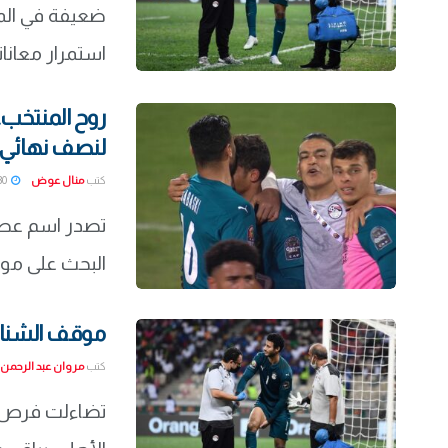
ضعيفة في المش
استمرار معاناته
روح المنتخب.
لنصف نهائي أ
كتب
منال عوض
2022-01-30
تصدر اسم عص
البحث على موقع
موقف الشناو
كتب
مروان عبد الرحمن
تضاءلت فرص ل