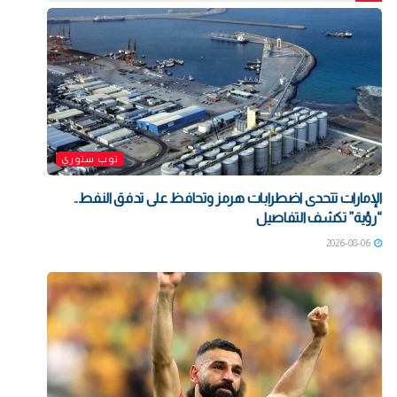
توب ستوري
الإمارات تتحدى اضطرابات هرمز وتحافظ على تدفق النفط..
“رؤية” تكشف التفاصيل
2026-08-06