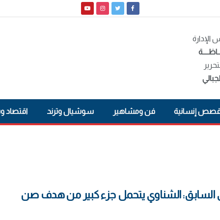
الإدارة
ـاظــــة
تحرير
جبالي
صص إنسانية
فن ومشاهير
سوشيال وترند
اقتصاد و
 السابق: الشناوي يتحمل جزء كبير من هدف صن