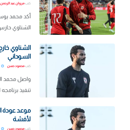
كتب
مروان عبد الرحمن
أكد محمد يوسف
الشناوي حارس 
الشناوي خارج
السوداني
كتب
محمود حسن
22-02-16
واصل محمد الش
تنفيذ برنامجه ا
موعد عودة ا
لأفشة
كتب
محمود حسن
22-02-10