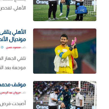
الأهلي، لفحص ط
الأهلي يتلق
مونديال الأند
كتب
محمود حسن
22-02-03
تلقي الجهاز ا
موجعة بعد الت
موقف محمد ا
كتب
مروان عبد الرحمن
أصبحت فرص ل