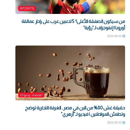
SPORTS
من سيكون الصفقة الأغلى؟ 5 لاعبين عرب على رادار عمالقة
أوروبا | إنفوجراف لـ”رؤية”
2026-08-05
اقتصاد وبنوك
حقيقة غش 80% من البن في مصر.. الغرفة التجارية توضح
وتطمئن المواطنين | فيديو لـ”أزهري”
2026-08-03