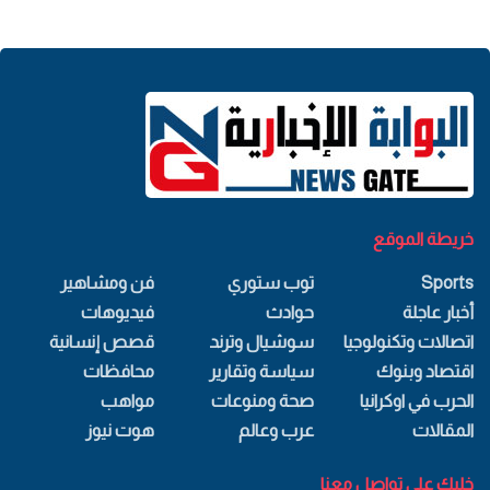
خريطة الموقع
Sports
توب ستوري
فن ومشاهير
أخبار عاجلة
حوادث
فيديوهات
اتصالات وتكنولوجيا
سوشيال وترند
قصص إنسانية
اقتصاد وبنوك
سياسة وتقارير
محافظات
الحرب في اوكرانيا
صحة ومنوعات
مواهب
المقالات
عرب وعالم
هوت نيوز
خليك علي تواصل معنا