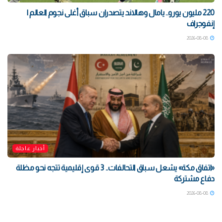
220 مليون يورو.. يامال وهالاند يتصدران سباق أغلى نجوم العالم |
إنفوجراف
2026-08-08
أخبار عاجلة
«اتفاق مكة» يشعل سباق التحالفات.. 3 قوى إقليمية تتجه نحو مظلة
دفاع مشتركة
2026-08-08