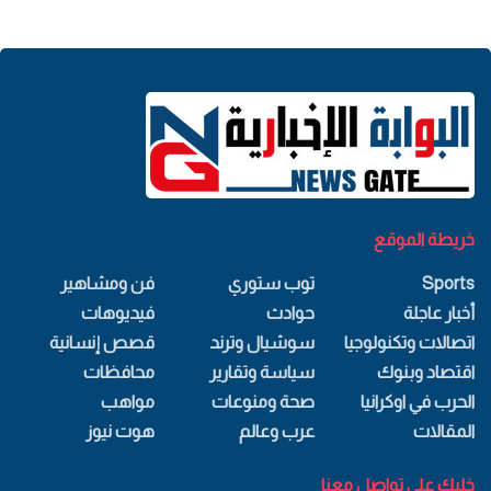
خريطة الموقع
Sports
توب ستوري
فن ومشاهير
أخبار عاجلة
حوادث
فيديوهات
اتصالات وتكنولوجيا
سوشيال وترند
قصص إنسانية
اقتصاد وبنوك
سياسة وتقارير
محافظات
الحرب في اوكرانيا
صحة ومنوعات
مواهب
المقالات
عرب وعالم
هوت نيوز
خليك علي تواصل معنا