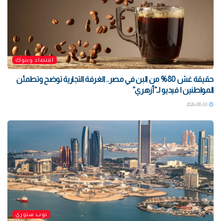
اقتصاد وبنوك
حقيقة غش 80% من البن في مصر.. الغرفة التجارية توضح وتطمئن
المواطنين | فيديو لـ”أزهري”
2026-08-03
توب ستوري