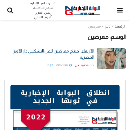
رئيس مجلس الإدارة
ســمـر أبــاظــــة
رئيس التحرير
أشرف الجبالي
الرئيسة
تاجز
معرضين
الوسم:
معرضين
الأربعاء.. افتتاح معرضين للفن التشكيلي دار الأوبرا
المصرية
كتب
محمود علي
2022-02-07
0