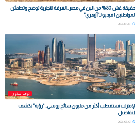
حقيقة غش 80% من البن في مصر.. الغرفة التجارية توضح وتطمئن
المواطنين | فيديو لـ”أزهري”
2026-08-03
توب ستوري
الإمارات تستقطب أكثر من مليون سائح روسي.. “رؤية” تكشف
التفاصيل
2026-08-01