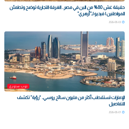
حقيقة غش 80% من البن في مصر.. الغرفة التجارية توضح وتطمئن
المواطنين | فيديو لـ”أزهري”
2026-08-03
توب ستوري
الإمارات تستقطب أكثر من مليون سائح روسي.. “رؤية” تكشف
التفاصيل
2026-08-01