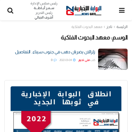
رئيس مجلس الإدارة
ســمـر أبــاظــــة
رئيس التحرير
أشرف الجبالي
الرئيسة
تاجز
معهد البحوث الفلكية
الوسم:
معهد البحوث الفلكية
زلزالان يضربان دهب في جنوب سيناء.. التفاصيل
كتب
منى نديم
2022-03-04
0