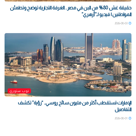
حقيقة غش 80% من البن في مصر.. الغرفة التجارية توضح وتطمئن
المواطنين | فيديو لـ”أزهري”
2026-08-03
توب ستوري
الإمارات تستقطب أكثر من مليون سائح روسي.. “رؤية” تكشف
التفاصيل
2026-08-01