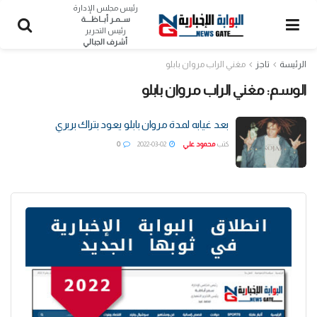
رئيس مجلس الإدارة
ســمـر أبــاظــــة
رئيس التحرير
أشرف الجبالي
الرئيسة
تاجز
مغني الراب مروان بابلو
الوسم:
مغني الراب مروان بابلو
بعد غيابه لمدة مروان بابلو يعود بتراك بربري
كتب
محمود علي
2022-03-02
0