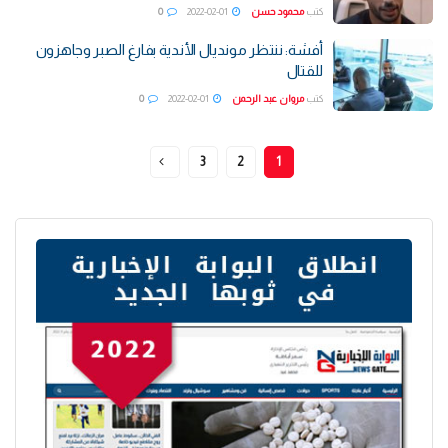
كتب
محمود حسن
2022-02-01
0
أفشة: ننتظر مونديال الأندية بفارغ الصبر وجاهزون
للقتال
كتب
مروان عبد الرحمن
2022-02-01
0
3
2
1