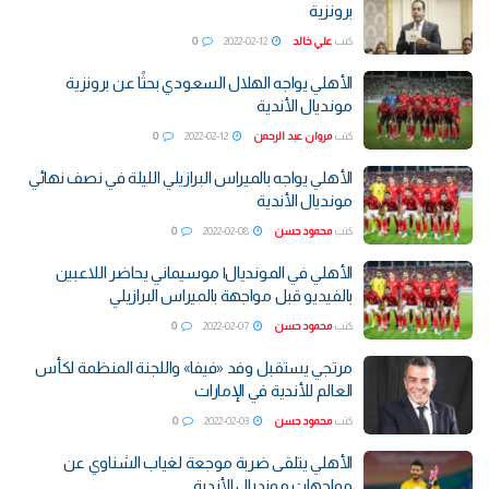
برونزية
كتب
علي خالد
2022-02-12
0
الأهلي يواجه الهلال السعودي بحثًا عن برونزية
مونديال الأندية
كتب
مروان عبد الرحمن
2022-02-12
0
الأهلي يواجه بالميراس البرازيلي الليلة في نصف نهائي
مونديال الأندية
كتب
محمود حسن
2022-02-08
0
الأهلي في المونديال| موسيماني يحاضر اللاعبين
بالفيديو قبل مواجهة بالميراس البرازيلي
كتب
محمود حسن
2022-02-07
0
مرتجي يستقبل وفد «فيفا» واللجنة المنظمة لكأس
العالم للأندية في الإمارات
كتب
محمود حسن
2022-02-03
0
الأهلي يتلقى ضربة موجعة لغياب الشناوي عن
مواجهات مونديال الأندية