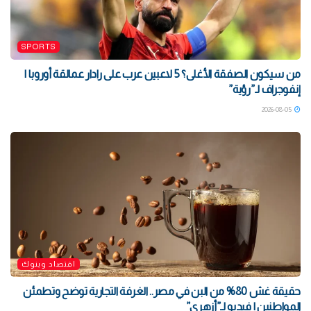
SPORTS
من سيكون الصفقة الأغلى؟ 5 لاعبين عرب على رادار عمالقة أوروبا |
إنفوجراف لـ”رؤية”
2026-08-05
اقتصاد وبنوك
حقيقة غش 80% من البن في مصر.. الغرفة التجارية توضح وتطمئن
المواطنين | فيديو لـ”أزهري”