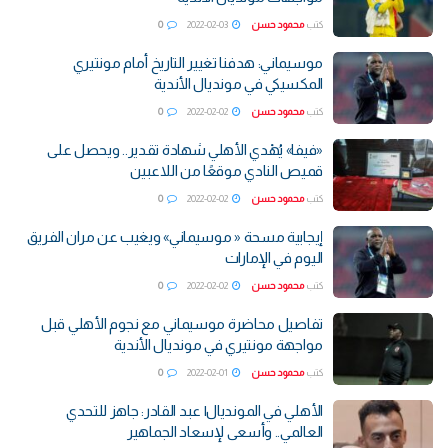
كتب
محمود حسن
2022-02-03
0
موسيماني: هدفنا تغيير التاريخ أمام مونتيري
المكسيكي في مونديال الأندية
كتب
محمود حسن
2022-02-02
0
«فيفا» يُهْدي الأهلي شهادة تقدير.. ويحصل على
قميص النادي موقعًا من اللاعبين
كتب
محمود حسن
2022-02-02
0
إيجابية مسحة « موسيماني» ويغيب عن مران الفريق
اليوم في الإمارات
كتب
محمود حسن
2022-02-02
0
تفاصيل محاضرة موسيماني مع نجوم الأهلي قبل
مواجهة مونتيري في مونديال الأندية
كتب
محمود حسن
2022-02-01
0
الأهلي في المونديال| عبد القادر: جاهز للتحدي
العالمي.. وأسعى لإسعاد الجماهير