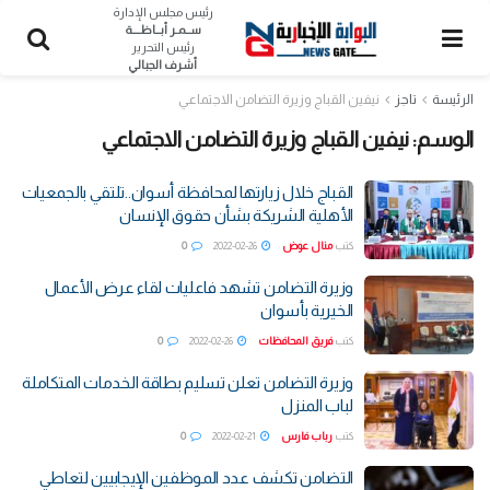
رئيس مجلس الإدارة
ســمـر أبــاظــــة
رئيس التحرير
أشرف الجبالي
الرئيسة
تاجز
نيفين القباج وزيرة التضامن الاجتماعي
الوسم:
نيفين القباج وزيرة التضامن الاجتماعي
القباج خلال زيارتها لمحافظة أسوان..تلتقي بالجمعيات
الأهلية الشريكة بشأن حقوق الإنسان
كتب
منال عوض
2022-02-26
0
وزيرة التضامن تشهد فاعليات لقاء عرض الأعمال
الخيرية بأسوان
كتب
فريق المحافظات
2022-02-26
0
وزيرة التضامن تعلن تسليم بطاقة الخدمات المتكاملة
لباب المنزل
كتب
رباب فارس
2022-02-21
0
التضامن تكشف عدد الموظفين الإيجابيين لتعاطي