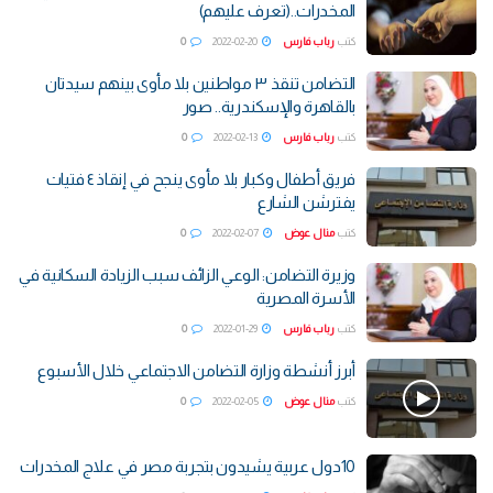
المخدرات..(تعرف عليهم)
كتب
رباب فارس
2022-02-20
0
التضامن تنقذ ٣ مواطنين بلا مأوى بينهم سيدتان
بالقاهرة والإسكندرية.. صور
كتب
رباب فارس
2022-02-13
0
فريق أطفال وكبار بلا مأوى ينجح في إنقاذ ٤ فتيات
يفترشن الشارع
كتب
منال عوض
2022-02-07
0
وزيرة التضامن: الوعي الزائف سبب الزيادة السكانية في
الأسرة المصرية
كتب
رباب فارس
2022-01-29
0
أبرز أنشطة وزارة التضامن الاجتماعي خلال الأسبوع
كتب
منال عوض
2022-02-05
0
10دول عربية يشيدون بتجربة مصر في علاج المخدرات