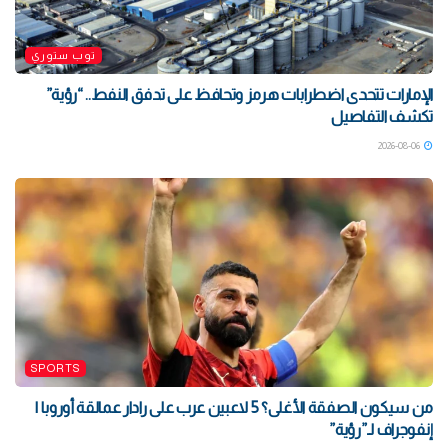
توب ستوري
الإمارات تتحدى اضطرابات هرمز وتحافظ على تدفق النفط.. “رؤية”
تكشف التفاصيل
2026-08-06
SPORTS
من سيكون الصفقة الأغلى؟ 5 لاعبين عرب على رادار عمالقة أوروبا |
إنفوجراف لـ”رؤية”