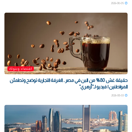
2026-08-05
اقتصاد وبنوك
حقيقة غش 80% من البن في مصر.. الغرفة التجارية توضح وتطمئن
المواطنين | فيديو لـ”أزهري”
2026-08-03