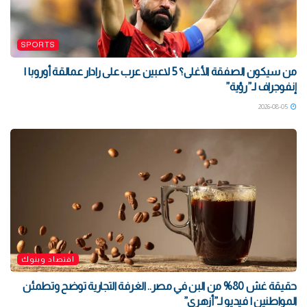
SPORTS
من سيكون الصفقة الأغلى؟ 5 لاعبين عرب على رادار عمالقة أوروبا |
إنفوجراف لـ”رؤية”
2026-08-05
اقتصاد وبنوك
حقيقة غش 80% من البن في مصر.. الغرفة التجارية توضح وتطمئن
المواطنين | فيديو لـ”أزهري”