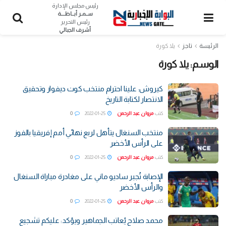
رئيس مجلس الإدارة
ســمـر أبــاظــــة
رئيس التحرير
أشرف الجبالي
الرئيسة
تاجز
يلا كورة
الوسم:
يلا كورة
كيروش: علينا احترام منتخب كوت ديفوار وتحقيق
الانتصار لكتابة التاريخ
كتب
مروان عبد الرحمن
2022-01-25
0
منتخب السنغال يتأهل لربع نهائي أمم إفريقيا بالفوز
على الرأس الأخضر
كتب
مروان عبد الرحمن
2022-01-25
0
الإصابة تُجبر ساديو ماني على مغادرة مباراة السنغال
والرأس الأخضر
كتب
مروان عبد الرحمن
2022-01-25
0
محمد صلاح يُعاتب الجماهير ويؤكد: عليكم تشجيع