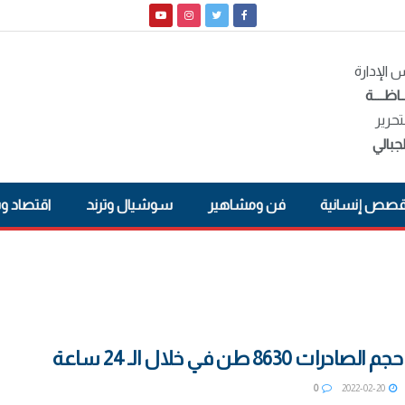
الإدارة
ـاظــــة
تحرير
جبالي
صص إنسانية
فن ومشاهير
سوشيال وترند
اقتصاد و
 8630 طن في خلال الـ 24 ساعة
0
2022-02-20