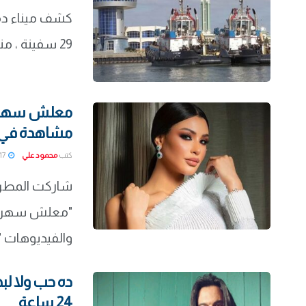
29 سفينة ، منها السفينة ( MEDALTA ...
معلش سهرناك
مشاهدة في 24 ساع
كتب
محمود علي
2022-01-17
شاركت المطربة
"معلش سهرناك
والفيديوهات "ا
ده حب ولا ل
24 ساعة