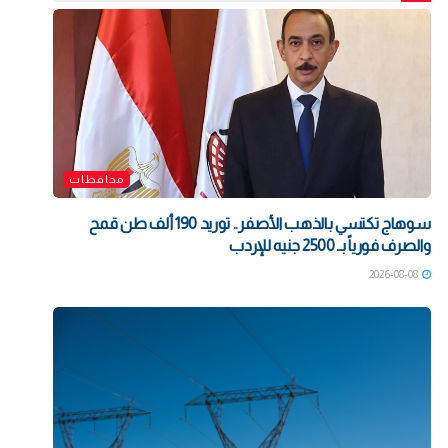
محافظات
سوهاج تكتسي بالذهب الأصفر.. توريد 190 ألف طن قمح
والصرف فورياً بـ 2500 جنيه للإردب
2026-08-08