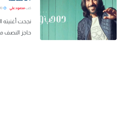
كتب
محمود علي
2022-01-10
نجحت أغنيته ا
حاجز النصف مليون 