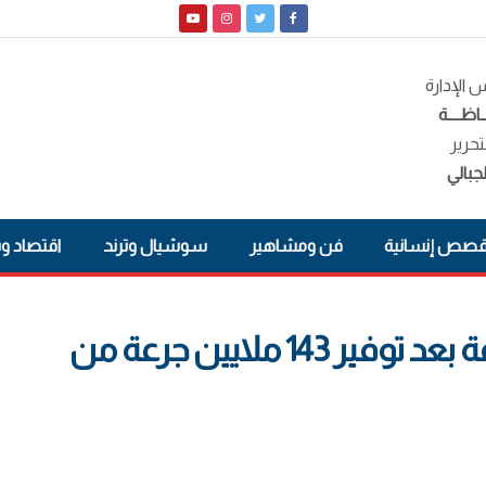
الإدارة
ـاظــــة
تحرير
جبالي
صص إنسانية
فن ومشاهير
سوشيال وترند
اقتصاد و
تحصين 50% من الفئات المستهدفة بعد توفير 143 ملايين جرعة من