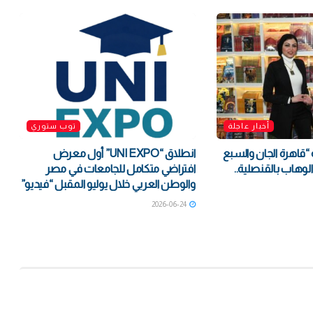
أخبار عاجلة
توب ستوري
 “قاهرة الجان والسبع
انطلاق “UNI EXPO” أول معرض
لوهاب بالقنصلية..
افتراضي متكامل للجامعات في مصر
والوطن العربي خلال يوليو المقبل “فيديو”
2026-06-24