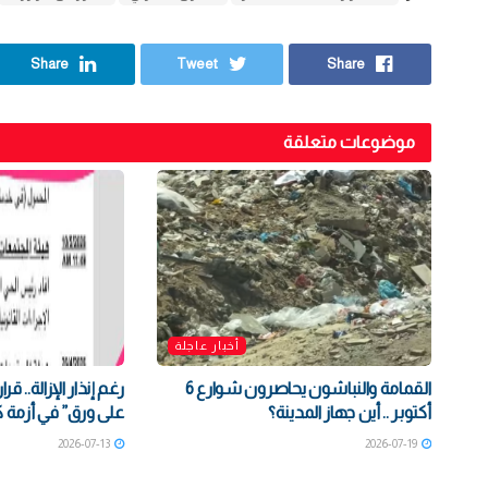
Share
Tweet
Share
موضوعات متعلقة
أخبار عاجلة
القمامة والنباشون يحاصرون شوارع 6
رغم إنذار الإزالة.. قر
أكتوبر .. أين جهاز المدينة؟
على ورق” في أزمة 
2026-07-13
2026-07-19