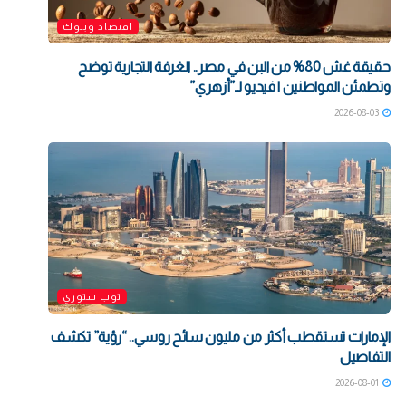
اقتصاد وبنوك
حقيقة غش 80% من البن في مصر.. الغرفة التجارية توضح
وتطمئن المواطنين | فيديو لـ”أزهري”
2026-08-03
توب ستوري
الإمارات تستقطب أكثر من مليون سائح روسي.. “رؤية” تكشف
التفاصيل
2026-08-01