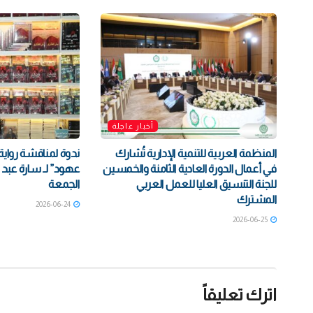
أخبار عاجلة
المنظمة العربية للتنمية الإدارية تُشارك
ندوة لمناقشة رواية
في أعمال الدورة العادية الثامنة والخمسين
عهود” لـ سارة عبد ا
للجنة التنسيق العليا للعمل العربي
الجمعة
المشترك
2026-06-24
2026-06-25
اترك تعليقاً