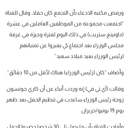
ورفض مكتبه الادعاء بأن التجمع كان حفلا، وقال للقناة
“اجتمعت مجموعة من الموظفين العاملين في عشرة
(داونينغ ستريت) في ذلك اليوم لفترة وجيزة في غرفة
مجلس الوزراء بعد اجتماع كي يعبروا عن تمنياتهم
لرئيس الوزراء بعيد ميلاد سعيد”.
وأضاف “كان (رئيس الوزراء) هناك لأقل من 10 دقائق”.
وقالت (آي.تي.​​في) إنه وردت أنباء عن أن كاري جونسون
زوجة رئيس الوزراء ساعدت في تنظيم الحفل بعد ظهر
يوم 19 يونيو/حزيران.
وأفادت القناة بأن ما يصل إلى 30 شخصا حضروا الحفل