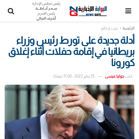
رئيس مجلس الإدارة
ســمـر أبــاظــــة
رئيس التحرير
أشرف الجبالي
الرئيسة
عرب وعالم
أدلة جديدة على تورط رئيس وزراء
بريطانيا في إقامة حفلات أثناء إغلاق
كورونا
كتب
جوليا عيسى
25 يناير 2022 - 11:00 صباحًا